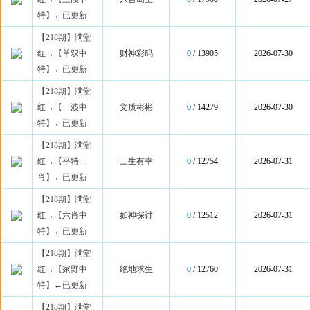
特】←已更新
【218期】满堂
红→【单双中
财神彩码
0
/ 13905
2026-07-30
特】←已更新
【218期】满堂
红→【一波中
文质彬彬
0
/ 14279
2026-07-30
特】←已更新
【218期】满堂
红→【平特一
三生有幸
0
/ 12754
2026-07-31
肖】←已更新
【218期】满堂
红→【六肖中
如神探讨
0
/ 12512
2026-07-31
特】←已更新
【218期】满堂
红→【家野中
绝地求生
0
/ 12760
2026-07-31
特】←已更新
【218期】满堂