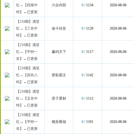
红→【四尾中
六合内部
0
/ 1134
2026-08-06
特】←已更新
【218期】满堂
红→【三肖中
奋斗扶贫
0
/ 1129
2026-08-06
特】←已更新
【218期】满堂
红→【平特一
赢码天下
0
/ 1117
2026-08-06
肖】←已更新
【218期】满堂
红→【四肖八
密彩霸主
0
/ 1142
2026-08-06
码】←已更新
【218期】满堂
红→【五肖中
君子爱财
0
/ 1112
2026-08-06
特】←已更新
【218期】满堂
红→【平特一
顺发聚福
0
/ 1101
2026-08-06
肖】←已更新