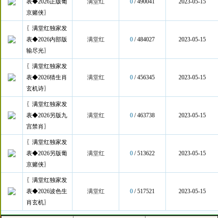
表◆2026正版葡
满堂红
0
/ 490041
2023-05-15
京赌侠〗
〖满堂红独家发
表◆2026内部版
满堂红
0
/ 484027
2023-05-15
输尽光〗
〖满堂红独家发
表◆2026猜生肖
满堂红
0
/ 456345
2023-05-15
玄机诗〗
〖满堂红独家发
表◆2026另版九
满堂红
0
/ 463738
2023-05-15
宫禁肖〗
〖满堂红独家发
表◆2026另版葡
满堂红
0
/ 513622
2023-05-15
京赌侠〗
〖满堂红独家发
表◆2026波色生
满堂红
0
/ 517521
2023-05-15
肖玄机〗