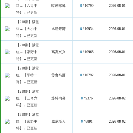
红→【六肖中
噤若寒蝉
0
/ 10799
2026-08-01
特】←已更新
【218期】满堂
红→【大小中
比斯开湾
0
/ 10934
2026-08-01
特】←已更新
【218期】满堂
红→【家野中
高高兴兴
0
/ 10966
2026-08-01
特】←已更新
【218期】满堂
红→【平特一
毋食马肝
0
/ 10792
2026-08-01
肖】←已更新
【218期】满堂
红→【三肖六
爆特内幕
0
/ 9376
2026-08-02
码】←已更新
【218期】满堂
红→【家野中
威尼斯人
0
/ 8891
2026-08-02
特】←已更新