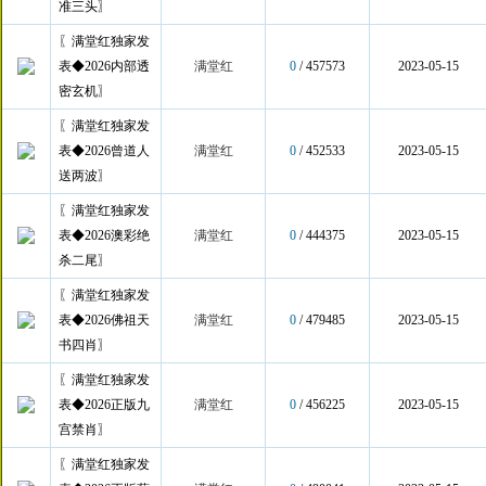
准三头〗
〖满堂红独家发
表◆2026内部透
满堂红
0
/ 457573
2023-05-15
密玄机〗
〖满堂红独家发
表◆2026曾道人
满堂红
0
/ 452533
2023-05-15
送两波〗
〖满堂红独家发
表◆2026澳彩绝
满堂红
0
/ 444375
2023-05-15
杀二尾〗
〖满堂红独家发
表◆2026佛祖天
满堂红
0
/ 479485
2023-05-15
书四肖〗
〖满堂红独家发
表◆2026正版九
满堂红
0
/ 456225
2023-05-15
宫禁肖〗
〖满堂红独家发