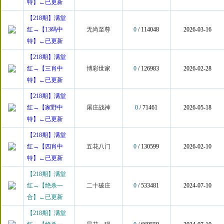
特】←已更新
【218期】满堂
红→【13码中
无尚至尊
0
/ 114048
2026-03-16
特】←已更新
【218期】满堂
红→【三肖中
博彩世家
0
/ 126983
2026-02-28
特】←已更新
【218期】满堂
红→【家野中
屠庄战神
0
/ 71461
2026-05-18
特】←已更新
【218期】满堂
红→【四肖中
五花八门
0
/ 130599
2026-02-10
特】←已更新
【218期】满堂
红→【绝杀一
二十破庄
0
/ 533481
2024-07-10
合】←已更新
【218期】满堂