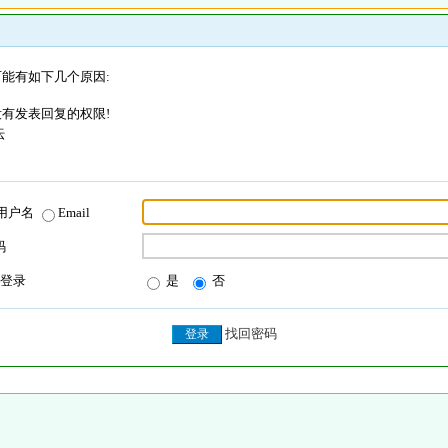
能有如下几个原因:
有发表回复的权限!
坛
用户名
Email
码
登录
是
否
找回密码